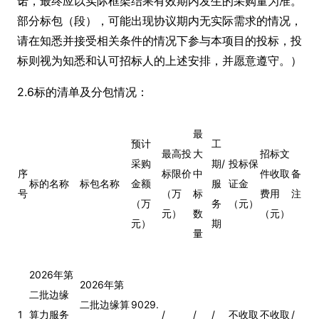
诺，最终应以实际框架结果有效期内发生的采购量为准。
部分标包（段），可能出现协议期内无实际需求的情况，
请在知悉并接受相关条件的情况下参与本项目的投标，投
标则视为知悉和认可招标人的上述安排，并愿意遵守。）
2.6标的清单及分包情况：
最
预计
工
最高投
大
招标文
采购
期/
投标保
序
标限价
中
件收取
备
标的名称
标包名称
金额
服
证金
号
（万
标
费用
注
（万
务
（元）
元）
数
（元）
元）
期
量
2026年第
2026年第
二批边缘
二批边缘算
9029.
1
算力服务
/
/
/
不收取
不收取
/