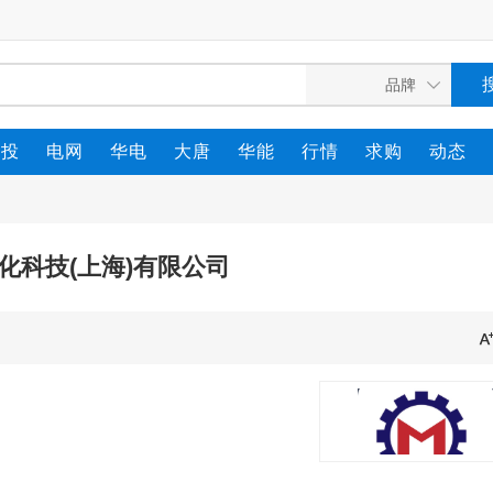
电投
电网
华电
大唐
华能
行情
求购
动态
化科技(上海)有限公司