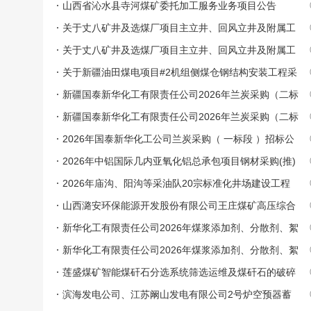
山西省沁水县寺河煤矿委托加工服务业务项目公告
关于丈八矿井及选煤厂项目主立井、回风立井及附属工
程招标公告
关于丈八矿井及选煤厂项目主立井、回风立井及附属工
程招标公告
关于新疆油田煤电项目#2机组侧煤仓钢结构安装工程采
购公告
新疆国泰新华化工有限责任公司2026年兰炭采购（二标
段）招标公告
新疆国泰新华化工有限责任公司2026年兰炭采购（二标
段）招标公告
2026年国泰新华化工公司兰炭采购（ 一标段 ）招标公
告
2026年中铝国际几内亚氧化铝总承包项目钢材采购(推)
招标公告
2026年庙沟、阳沟等采油队20宗标准化井场建设工程
招标公告
山西潞安环保能源开发股份有限公司王庄煤矿高压综合
自动化系统询比采购公告
新华化工有限责任公司2026年煤浆添加剂、分散剂、絮
凝剂采购招标公告
新华化工有限责任公司2026年煤浆添加剂、分散剂、絮
凝剂采购招标公告
莲盛煤矿智能煤矸石分选系统筛选运维及煤矸石的破碎
倒运服务外委承包（2026年）(第2次招标)
滨海发电公司、江苏阚山发电有限公司2号炉空预器蓄