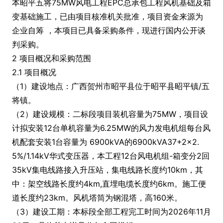
本昭平五将75MW风电工程EPC总承包工程风机基础及箱
变基础施工，已由项目核准机关批准，项目资金来源为
企业自筹 ，本项目已具备采购条件，现进行国内公开谈
判采购。
2 项目概况和采购范围
2.1 项目概况
（1）建设地点：广西贺州市昭平县位于昭平县昭平镇/五
将镇。
（2）建设规模：二标段项目装机容量为75MW，项目设
计拟安装12台单机容量为6.25MW的风力发电机组每台风
机配套安装1台容量为 6900kVA的6900kVA37+2x2.
5%/1.14kV华式变压器，本工程12台风电机组-箱变分2回
35kV集电线路接入升压站，集电线路长度约10km，其
中：架空线路长度约4km,直埋电缆长度约6km。施工便
道长度约23km。风机塔筒为钢混塔，高160米。
（3）建设工期：本标段全部工程完工时间为2026年11月