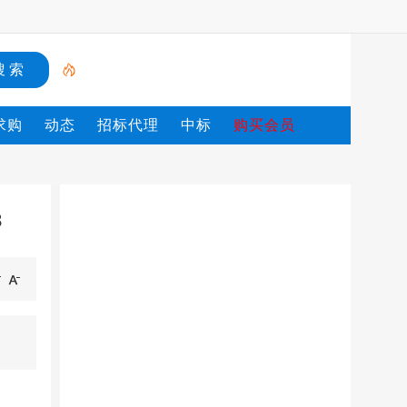
求购
动态
招标代理
中标
购买会员
3