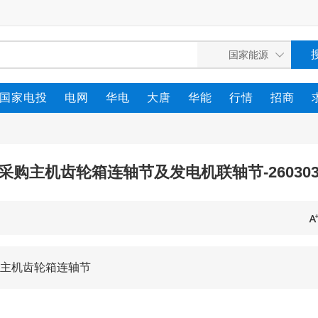
国家电投
电网
华电
大唐
华能
行情
招商
船采购主机齿轮箱连轴节及发电机联轴节-26030
采购主机齿轮箱连轴节