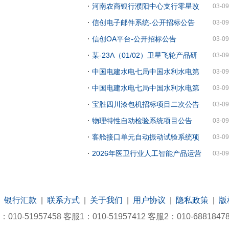
装置维修服务-招标公告
目环境保护竣工验收项目招标公告
河南农商银行濮阳中心支行零星改
03-09
造项目招标公告
信创电子邮件系统-公开招标公告
03-09
信创OA平台-公开招标公告
03-09
某-23A（01/02）卫星飞轮产品研
03-09
制-公开招标公告
中国电建水电七局中国水利水电第
03-09
七工程局有限公司重庆轨道交通27号线站后
中国电建水电七局中国水利水电第
03-09
11标项目经理部大坪西主变电所外接线路大
七工程局有限公司重庆轨道交通27号线站后
宝胜四川漆包机招标项目二次公告
03-09
里程端及电力廊道土建及安装工程机械设备
11标项目经理部大坪西主变电所外接线路大
物理特性自动检验系统项目公告
03-09
租赁（成套）采购项目公开询比采购公告
里程端及电力廊道土建及安装工程机械设备
客舱接口单元自动振动试验系统项
03-09
租赁（成套）采购项目公开询比采购公告
目公告
2026年医卫行业人工智能产品运营
03-09
支撑服务合作伙伴入围征集项目-公开招标
公告
|
银行汇款
|
联系方式
|
关于我们
|
用户协议
|
隐私政策
|
版
-51957458 客服1：010-51957412 客服2：010-688184
017752号-8
|
11010702002406号