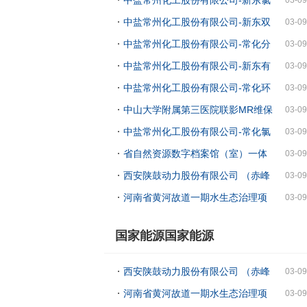
萄糖26年3月-采购公告
碱厂气动调节阀（合资）26年2月-采购公告
中盐常州化工股份有限公司-新东双
03-09
氧水厂重芳烃26年2月-采购公告
中盐常州化工股份有限公司-常化分
03-09
析中心进口分析耗材26年3月-采购公告
中盐常州化工股份有限公司-新东有
03-09
机厂水分仪26年1月-采购公告
中盐常州化工股份有限公司-常化环
03-09
质部进口分析耗材（赛默飞）26年3月-采购
中山大学附属第三医院联影MR维保
03-09
公告
采购需求论证公告（延长公告）
中盐常州化工股份有限公司-常化氯
03-09
碱厂螯合树脂塔和树脂捕集器采购-招标公
省自然资源数字档案馆（室）一体
03-09
告
化平台升级改造及运营服务（2026年）项
西安陕鼓动力股份有限公司 （赤峰
03-09
目[GZSW26109FG1070]招标公告
气体）QFQT-NDJH-CF-2024化产 和空分
河南省黄河故道一期水生态治理项
03-09
装置维修服务-招标公告
目环境保护竣工验收项目招标公告
国家能源国家能源
西安陕鼓动力股份有限公司 （赤峰
03-09
气体）QFQT-NDJH-CF-2024化产 和空分
河南省黄河故道一期水生态治理项
03-09