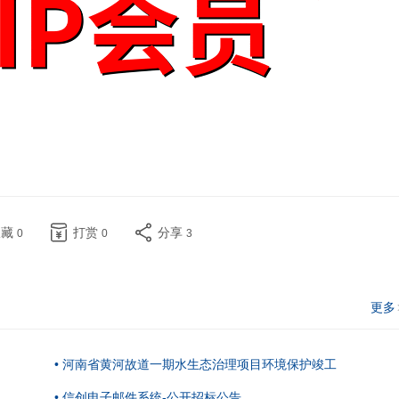
收藏
打赏
分享
0
0
3
更多
• 河南省黄河故道一期水生态治理项目环境保护竣工
• 信创电子邮件系统-公开招标公告