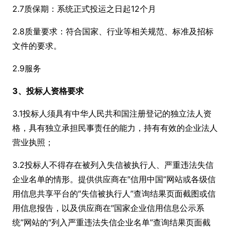
2.7
质保期：系统正式投运之日起12个月
2.8
质量要求：符合国家、行业等相关规范、标准及招标
文件的要求。
2.9
服务
3
、投标人资格要求
3.1
投标人
须具有中华人民共和国注册登记的独立法人资
格，具有独立承担民事责任的能力，持有有效的企业法人
营业执照
；
3.2
投标人
不得存在被列入失信被执行人、严重违法失信
企业名单的情形。提供供应商在″信用中国”网站或各级信
用信息共享平台的″失信被执行人”查询结果页面截图或信
用信息报告，以及供应商在″国家企业信用信息公示系
统”网站的″列入严重违法失信企业名单”查询结果页面截