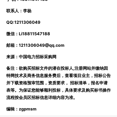
联系人：李杨
QQ:1211306049
微信：Li18811547188
邮箱：1211306049@qq.com
来源：中国电力招标采购网
备注：欲购买招标文件的潜在投标人,注册网站并缴纳因
特网技术及商务信息服务费后，查看项目业主，招标公告
并下载资格预审范围，资质要求， 招标清单，报名申请
表等。为保证您能够顺利投标，具体要求及购买标书操作
流程按会员区招标信息详细内容为准。
编辑：zgpmsm