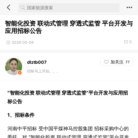
智能化投资 联动式管理 穿透式监管 平台开发与
应用招标公告
0
2026-05-06
加关注
dlztb007
77
招标马上开始。。。
″智能化投资 联动式管理 穿透式监管”平台开发与应用招
标公告
1
、招标条件
河南中平招标 受中国平煤神马控股集团 招标采购中心的
委托，对 ″智能化投资 联动式管理 穿透式监管”平台开发