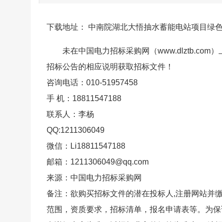
下载地址： 中南院湖北大悟抽水蓄能电站项目绿
未在中国电力招标采购网（www.dlztb.
招标公告的相应说明获取招标文件！
咨询电话：010-51957458
手 机：18811547188
联系人：李杨
QQ:1211306049
微信：Li18811547188
邮箱：1211306049@qq.com
来源：中国电力招标采购网
备注：欲购买招标文件的潜在投标人,注册网站并
范围，资质要求，招标清单，报名申请表等。为保