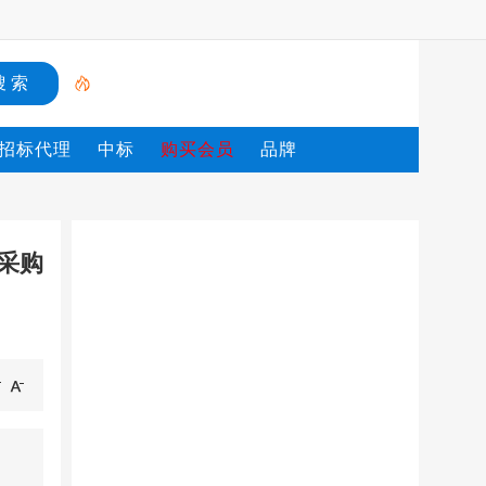
招标代理
中标
购买会员
品牌
采购