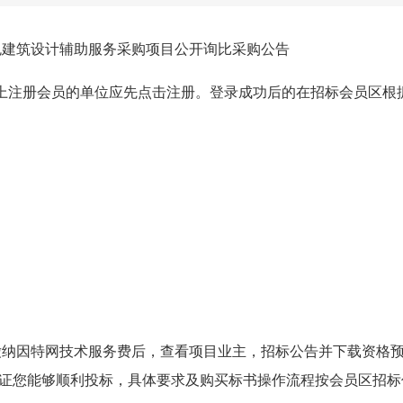
色建筑设计辅助服务采购项目公开询比采购公告
com）上注册会员的单位应先点击注册。登录成功后的在招标会员区根
缴纳因特网技术服务费后，查看项目业主，招标公告并下载资格
证您能够顺利投标，具体要求及购买标书操作流程按会员区招标