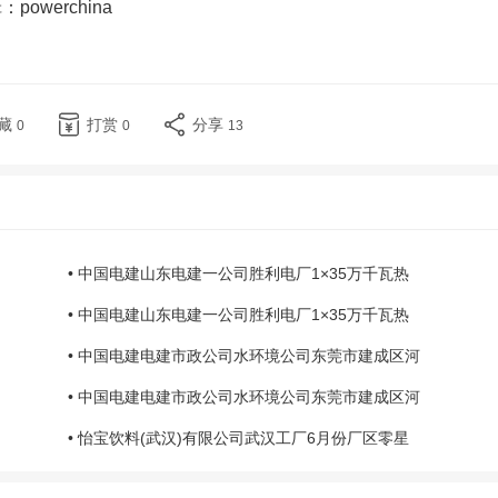
werchina
藏
打赏
分享
0
0
13
• 中国电建山东电建一公司胜利电厂1×35万千瓦热
• 中国电建山东电建一公司胜利电厂1×35万千瓦热
• 中国电建电建市政公司水环境公司东莞市建成区河
• 中国电建电建市政公司水环境公司东莞市建成区河
• 怡宝饮料(武汉)有限公司武汉工厂6月份厂区零星