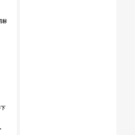
招标
并下
。