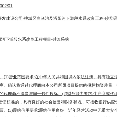
002/01
-开发建设公司-桃城区白马沟及滏阳河下游段水系改良工程-砂浆
河下游段水系改良工程项目-砂浆采购
(1)营业范围要求:在中华人民共和国境内依法注册、具有独立
商。确认将通过代理商向本公司所属项目提供的投标物资质量、
代理商不得参与同一包件投标。(2)财务能力要求:生产商或代
册登记核准的，具有良好的社会信誉和财务状况，可接收银行供应
。(3)履约信用要求:履约信用良好，近年经营活动中无重大安