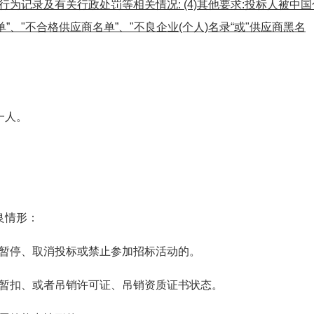
为记录及有关行政处罚等相关情况: (4)其他要求:投标人被中国
、"不合格供应商名单”、"不良企业(个人)名录“或"供应商黑名
一人。
。
良情形：
暂停、取消投标或禁止参加招标活动的。
暂扣、或者吊销许可证、吊销资质证书状态。