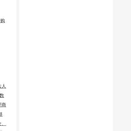
采购
法人
数
理商
链
全、