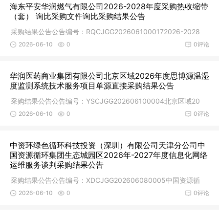
海东平安华润燃气有限公司2026-2028年度采购热收缩带
（套） 询比采购文件询比采购结果公告
采购结果公告公告编号：RQCJGG2026061000172026-2028
2026-06-10
0
0评论
华润医药商业集团有限公司北京区域2026年度思博源温湿
度监测系统技术服务项目单源直接采购结果公告
采购结果公告公告编号：YSCJGG202606100004北京区域20
2026-06-10
0
0评论
中资环绿色循环科技投资（深圳）有限公司天津分公司中
国资源循环集团生态城园区2026年-2027年度信息化网络
运维服务谈判采购结果公告
采购结果公告公告编号：XDCJGG202606080005中国资源循
2026-06-10
0
0评论