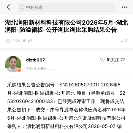
湖北润阳新材料科技有限公司2026年5月-湖北
润阳-防溢裙板-公开询比询比采购结果公告
0
2026-05-07
加关注
dlztb007
77
招标马上开始。。。
采购结果公告公告编号：SN202605070011 2026年5
月-湖北润阳-防溢裙板-公开询比 项目（寻源单编号：S2
5320260421000133）已经完成评审工作，现将成交结
果公告如下：成交：序号寻源单名称供应商名称12026年
5月-湖北润阳-防溢裙板-公开询比河北澜绍科技有限公司
采购人：湖北润阳新材料科技有限公司2026-05-07 编