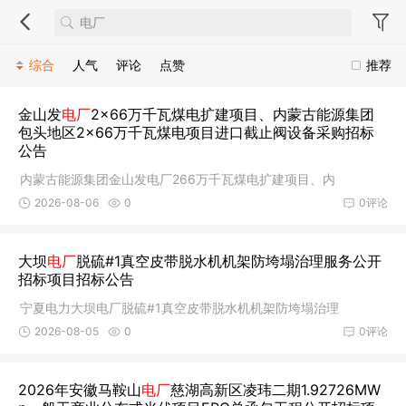
综合
人气
评论
点赞
推荐
金山发
电厂
2×66万千瓦煤电扩建项目、内蒙古能源集团
包头地区2×66万千瓦煤电项目进口截止阀设备采购招标
公告
内蒙古能源集团金山发电厂266万千瓦煤电扩建项目、内
2026-08-06
0
0评论
大坝
电厂
脱硫#1真空皮带脱水机机架防垮塌治理服务公开
招标项目招标公告
宁夏电力大坝电厂脱硫#1真空皮带脱水机机架防垮塌治理
2026-08-05
0
0评论
2026年安徽马鞍山
电厂
慈湖高新区凌玮二期1.92726MW