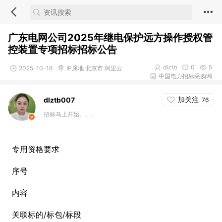
举报
收藏
0
打赏
0
分享
4
广东电网公司2025年继电保护远方操作授权管
控装置专项招标招标公告
dlztb
0
5
2025-10-16
IP属地 北京市 阿里云
中国电力招标采购网
加关注
dlztb007
76
招标马上开始。。。
专用资格要求
序号
内容
关联标的/标包/标段