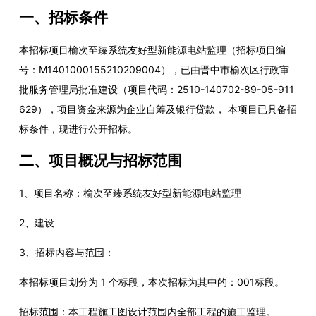
一、招标条件
本招标项目
榆次至臻系统友好型新能源电站监理
（招标
项目编
号
：
M140100015521020900
4
），已由晋中市榆次区行政审
批服务管理局批
准
建设（
项目代码：
2510-140702-89-05-911
629
）
，项目资金来源为
企业自筹及银行贷款
， 本项目已具备招
标条件，现进行公开招标
。
二、项目概况与招标范围
1、
项目名称
：
榆次至臻系统友好型新能源电站
监理
2、建设
3、招标内容与范围：
本招标项目划分为
1 个标段
，本次招标为其中的：
001标段。
招标范围：本工程施工图设计范围内全部工程的施工监理。