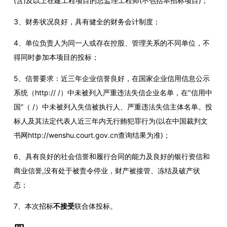
(含)及以上在建工程项目的总监理工程师(不包括本招标项目)；
3
、
财务状况良好，具有健全的财务会计制度
；
4
、
单位负责人为同一人或存在控股、管理关系的不同单位，不
得同时参加本项目的投标；
5
、
信誉要求：
近三年企业信誉良好，在国家企业信用信息公示
系统（
http:// /）中
未
被列入严重违法失信企业名单，
在
″信用中
国”（ /）中
未
被列入
失信被执行人、
严重违法失信主体名单。投
标人
及
其法定代表人近三年内
无
行贿犯罪行为
(以在中国裁判文
书网http://wenshu.court.gov.cn查询结果为准)；
6、具有良好的社会信誉和履行合同的能力及良好的银行资信和
商业信誉,没有处于被责令停业，财产被接管、冻结及破产状
态；
7
、本次招标
不接受
联合体投标。