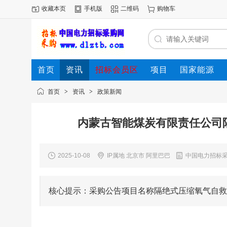
收藏本页
手机版
二维码
购物车
首页
资讯
招标会员区
项目
国家能源
品牌
展会
首页
>
资讯
>
政策新闻
内蒙古智能煤炭有限责任公司隔
2025-10-08
IP属地 北京市 阿里巴巴
中国电力招标
核心提示：采购公告项目名称隔绝式压缩氧气自救器采购项