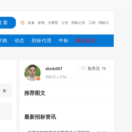
设备
发电
大模型
公告
招标公告
工程
招标公
化工
电站
招标
求购
动态
招标代理
中标
购买会员
加关注
dlztb007
74
招标马上开始。。。
推荐图文
最新招标资讯