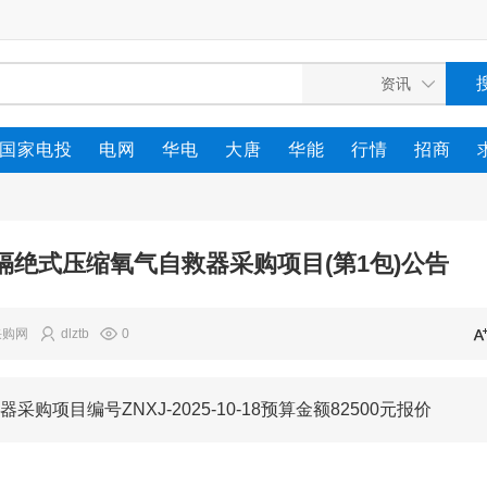
国家电投
电网
华电
大唐
华能
行情
招商
绝式压缩氧气自救器采购项目(第1包)公告
采购网
dlztb
0
目编号ZNXJ-2025-10-18预算金额82500元报价