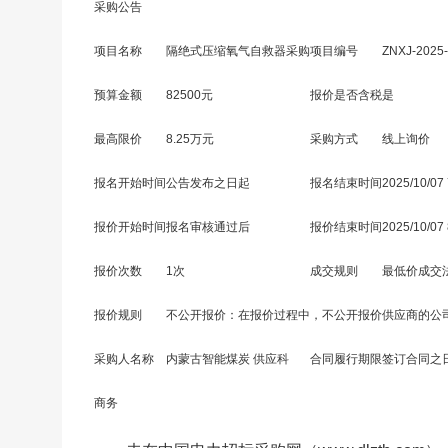
采购公告
项目名称
隔绝式压缩氧气自救器采购
项目编号
ZNXJ-2025-
预算金额
82500元
报价是否含税
是
最高限价
8.25万元
采购方式
线上询价
报名开始时间
公告发布之日起
报名结束时间
2025/10/07 
报价开始时间
报名审核通过后
报价结束时间
2025/10/07 
报价次数
1次
成交规则
最低价成交
报价规则
不公开报价：在报价过程中，不公开报价供应商的公
采购人名称
内蒙古智能煤炭 供应科
合同履行期限
签订合同之
商务